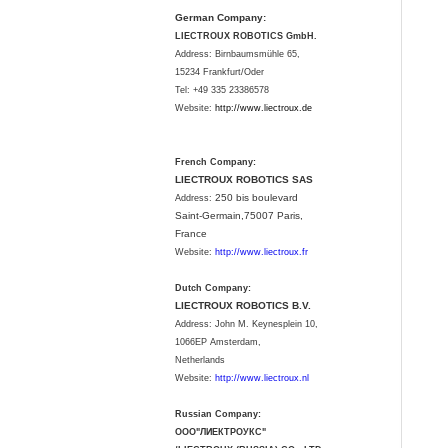
German Company:
LIECTROUX ROBOTICS GmbH.
Address: Birnbaumsmühle 65,
15234 Frankfurt/Oder
Tel: +49 335 23386578
Website:
http://www.liectroux.
de
French Company:
LIECTROUX ROBOTICS SAS
250 bis boulevard
Address:
Saint-Germain,75007 Paris,
France
Website:
http://www.liectroux.fr
Dutch Company:
LIECTROUX ROBOTICS B.V.
Address:
John M. Keynesplein 10,
1066EP Amsterdam,
Netherlands
Website:
http://www.liectroux.nl
Russian Company:
ООО"ЛИЕКТРОУКС"