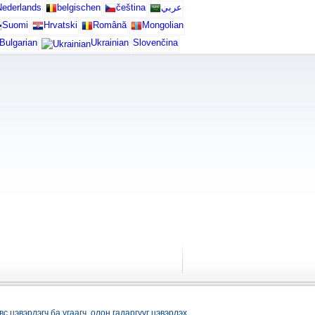
ederlands
belgischen
čeština
عربي
Suomi
Hrvatski
Română
Mongolian
Bulgarian
Ukrainian
Slovenčina
ивс цэвэрлэгч ба угаагч, олон гадаргууг цэвэрлэх,