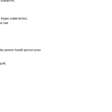
 цэвэрлэх;
ч бодис нэмж болно;
х сав;
ёр цооног бүхий урсгал усны
рэй;