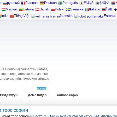
а
русский
Français
Deutsch
Português
日本語
한국어
N
Magyar
Lietuva
Dansk
Polski
Svenska
Italiano
ไทย
india
Tiếng Việt
íslenska
Estonia
 ба Сиамэньд салбартай бөгөөд
 сорогчоор дагнасан бие даасан
аг мэргэжлийн, томоохон үйлдвэр
дэлгэрэнгүй
тээгдэхүүн
Демо видео
Холбоо барих
 тоос сорогч
>
Робот тоос сорогч
>> Liectroux i5 Pro нь бүгд нэг утасгүй хатуу шал, хивсний х