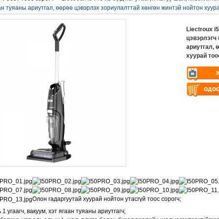
ан туяаны ариутгал, өөрөө цэвэрлэх зориулалттай хөнгөн жинтэй нойтон хуура
Liectroux i
цэвэрлэгч 
ариутгал, 
хуурай тоо
Warning
: U
$vii_demo_v
Warning
: U
/web/liectro
$vii_buy_no
global.com/
/web/liectro
eme100/temp
global.com/
nfo_display
eme100/temp
nfo_display
Олон гадаргуутай хуурай нойтон утасгүй тоос сорогч;
 1 угаагч, вакуум, хэт ягаан туяаны ариутгагч;