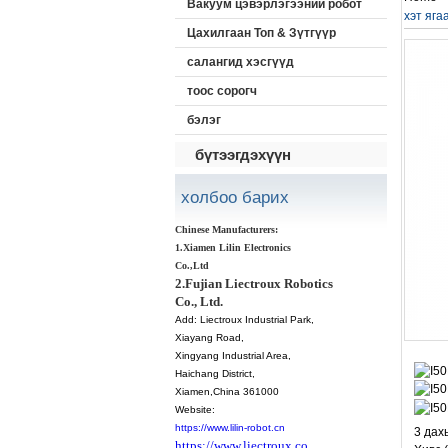
Вакуум цэвэрлэгээний робот
хэт яга
Цахилгаан Топ & Зүтгүүр
салангид хэсгүүд
тоос сорогч
бэлэг
бүтээгдэхүүн
холбоо барих
Chinese Manufacturers:
1.Xiamen Lilin Electronics
Co.,Ltd
2.Fujian Liectroux Robotics
Co., Ltd.
Add:
Liectroux Industrial Park,
Xiayang Road,
Xingyang Industrial Area,
Haichang District
,
Xiamen
,China 361000
Website:
https://www.lilin-robot.cn
3 дахь
https://www.liectroux.co