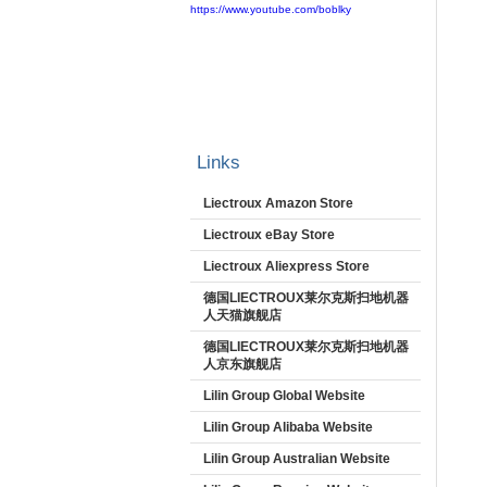
https://www.youtube.com/boblky
Links
Liectroux Amazon Store
Liectroux eBay Store
Liectroux Aliexpress Store
德国LIECTROUX莱尔克斯扫地机器
人天猫旗舰店
德国LIECTROUX莱尔克斯扫地机器
人京东旗舰店
Lilin Group Global Website
Lilin Group Alibaba Website
Lilin Group Australian Website