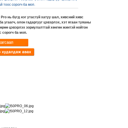
й тоос сорогч ба моп.
5 Pro нь бүгд нэг утасгүй хатуу шал, хивсний хивс
ба угаагч, олон гадаргууг цэвэрлэх, хэт ягаан туяаны
өөрөө цэвэрлэх зориулалттай хөнгөн жинтэй нойтон
с сорогч ба моп.
ndefined variable
ideo_text in
ndefined variable
ux-
w_text in
includes/templates/th
ux-
lates/tpl_product_i
includes/templates/th
.php
on line
33
lates/tpl_product_i
.php
on line
37