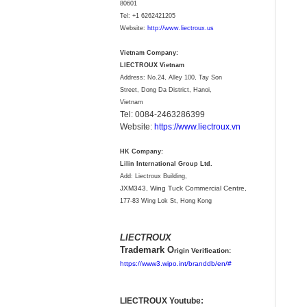
80601
Tel:
+1 6262421205
Website:
http://www.liectroux.us
Vietnam Company:
LIECTROUX Vietnam
Address: No.24, Alley 100, Tay Son
Street, Dong Da District, Hanoi,
Vietnam
Tel: 0084-2463286399
Website:
https://www.liectroux.vn
HK Company:
Lilin International Group Ltd.
Add: Liectroux Building,
JXM343,
Wing Tuck Commercial Centre,
177-83 Wing Lok St, Hong Kong
LIECTROUX
Trademark O
rigin Verification:
https://www3.wipo.int/branddb/en/#
LIECTROUX Youtube: