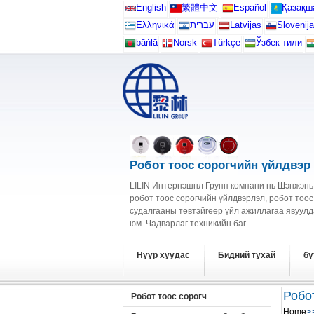
English
繁體中文
Español
Қазақш
Ελληνικά
עברית
Latvijas
Slovenija
bāṅlā
Norsk
Türkçe
Ўзбек тили
Робот тоос сорогчийн үйлдвэр
LILIN Интернэшнл Групп компани нь Шэнжэнь
робот тоос сорогчийн үйлдвэрлэл, робот тоос
судалгааны төвтэйгөөр үйл ажиллагаа явуулд
юм. Чадварлаг техникийн баг...
Нүүр хуудас
Бидний тухай
бү
Робот
Робот тоос сорогч
Home
>