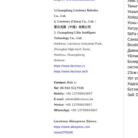
Хивс 
Таныг
3.Guangdong Liectroux Robotics
Ухаал
Co., Ltd.
Хоёрд
4. Liectroux (China) Co., Ltd. /
Усны 
莱尔克斯（中国）有限公司
Хатуу
5. Guangdong Lilin Intelligent
5kPa 
Technology Co., Ltd.
Санаа
Address:
Liectroux Industrial Park,
Brush
Zhongkai High-tech Zone,
Давха
Huizhou, Guangdong
Үйлчи
Website:
Бохир
https://www.liectroux.cc
систе
https://www.liectroux.tech
23см 
Урт ү
Contact:
Bob Li
Хадга
Tel:
86-592-5117538
Бүтээ
Mobile:
+86 13799843867
Зай: 
E-mail
: admin@liectroux.de
Wechat
: +86 13799843867
WhatsApp:
+86 13799843867
Liectroux Aliexpress Stores:
https://www.aliexpress.com
/store/2791190