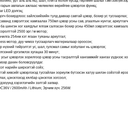
(богино, урт аль аль нь), шал, плита болон бусад төрлийн шалыг гэмтээхгүйгээр
 гарын авлагын ажлаас чөлөөлөх өөрийгөө цэвэрлэх функц;
аг LED дэлгэц;
огч бохирдлоос зайлсхийхийн тулд давхар савтай цэвэр, бохир ус тусгаарлах;
саванд зэврэлтээс хамгаалах 750мл цэвэр усны сав, угаалгын нунтаг, ариутгаг
 ба шингэн хог хаягдлыг ялгаж салгасан бохир усны 450мл зэврэлтээс хамгаала
соролттой 2500 эрг / м мотор;
чилга 254нм хэт ягаан туяаны ариутгал;
less мотор, дуу чимээ тусгаарлагч материалаар ороосон;
р нүхний тийрэлтэт ус, шал, гулсмал самыг хоёуланг нь цэвэрлэх;
лгээний үргэлжлэх хугацаа 30 минут;
 усыг цэвэрлэх зорилгоор цэвэр усны тасралтгүй хангамжийг хангах үүднээс хо
мээр дахин боловсруулдаг.
хэт нарийн ширхэгтэй сойз;
стэй хивсийг цэвэрлэхэд тусгайлан зориулж бүтээсэн хатуу шилэн сойзтой ирээ
лах, цэнэглэхэд хялбар цэнэглэх зогсоол;
гдэхүүнд хэрэглэгчийн ээлтэй загвар.
DC36V / 2600mAh / Lithium; Эрчим хүч: 256W.