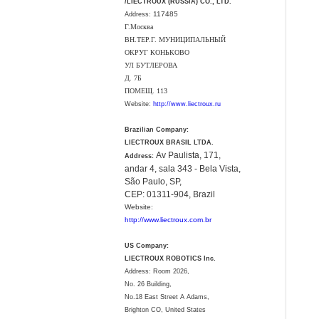
/LIECTROUX (RUSSIA) CO., LTD.
117485
Address:
Г.Москва
ВН.ТЕР.Г. МУНИЦИПАЛЬНЫЙ
ОКРУГ КОНЬКОВО
УЛ БУТЛЕРОВА
Д. 7Б
ПОМЕЩ. 113
Website:
http://www.liectroux.ru
Brazilian Company:
LIECTROUX BRASIL LTDA.
Av Paulista, 171,
Address:
andar 4, sala 343 - Bela Vista,
São Paulo, SP,
CEP: 01311-904, Brazil
Website:
http://www.liectroux.com.br
US Company:
LIECTROUX ROBOTICS Inc.
Address: Room 2026,
No. 26 Building,
No.18 East Street A Adams,
Brighton CO, United States