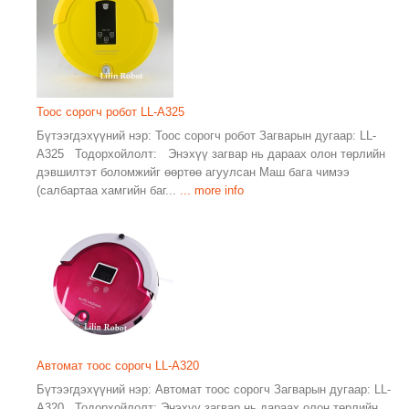
Тоос сорогч робот LL-A325
Бүтээгдэхүүний нэр: Тоос сорогч робот Загварын дугаар: LL-
A325 Тодорхойлолт: Энэхүү загвар нь дараах олон төрлийн
дэвшилтэт боломжийг өөртөө агуулсан Маш бага чимээ
(салбартаа хамгийн баг...
... more info
Автомат тоос сорогч LL-A320
Бүтээгдэхүүний нэр: Автомат тоос сорогч Загварын дугаар: LL-
A320 Тодорхойлолт: Энэхүү загвар нь дараах олон төрлийн