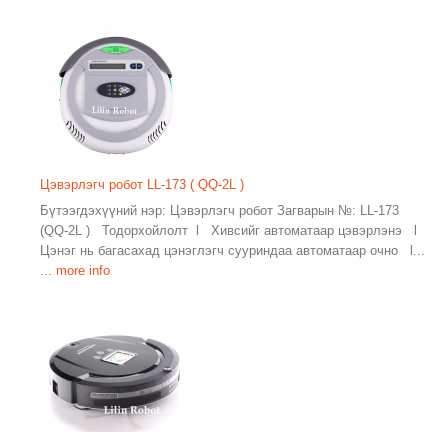
Цэвэрлэгч робот LL-173 ( QQ-2L )
Бүтээгдэхүүний нэр: Цэвэрлэгч робот Загварын №: LL-173
(QQ-2L ) Тодорхойлолт l Хивсийг автоматаар цэвэрлэнэ l
Цэнэг нь багасахад цэнэглэгч сууриндаа автоматаар очно l...
... more info