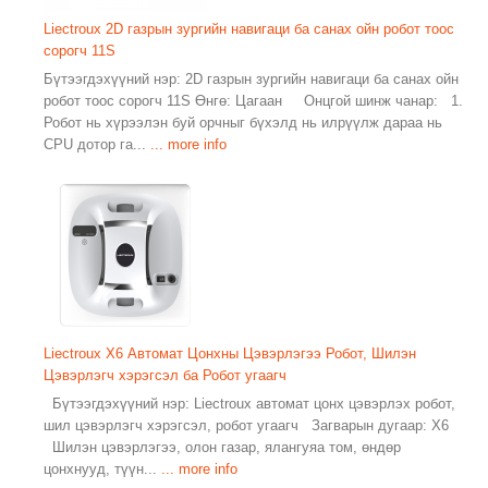
Liectroux 2D газрын зургийн навигаци ба санах ойн робот тоос
сорогч 11S
Бүтээгдэхүүний нэр: 2D газрын зургийн навигаци ба санах ойн
робот тоос сорогч 11S Өнгө: Цагаан Онцгой шинж чанар: 1.
Робот нь хүрээлэн буй орчныг бүхэлд нь илрүүлж дараа нь
CPU дотор га...
... more info
Liectroux X6 Автомат Цонхны Цэвэрлэгээ Робот, Шилэн
Цэвэрлэгч хэрэгсэл ба Робот угаагч
Бүтээгдэхүүний нэр: Liectroux автомат цонх цэвэрлэх робот,
шил цэвэрлэгч хэрэгсэл, робот угаагч Загварын дугаар: X6
Шилэн цэвэрлэгээ, олон газар, ялангуяа том, өндөр
цонхнууд, түүн...
... more info