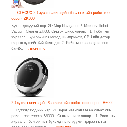
LIECTROUX 2D зураг навигацийн ба санах ойн робот тоос
сорогч ZK808
Бүтээгдэхүүний нэр: 2D Map Navigation & Memory Robot
Vacuum Cleaner ZK808 Онцгой шинж чанар: 1. Робот нь
хүрээлэн буй орчинг бүхэлд нь илрүүлж, CPU-ийн дотор
газрын зургийг бий болгодог. 2. Роботын хаана цэвэрлэж
бай�...
... more info
2D зураг навигацийн ба санах ойн робот тоос сорогч B6009
Бүтээгдэхүүний нэр: 2D зураг навигацийн ба санах ойн
робот тоос сорогч B6009 Онцгой шинж чанар: 1. Робот нь
хүрээлэн буй орчныг бүхэлд нь илрүүлж, дараа нь нэг