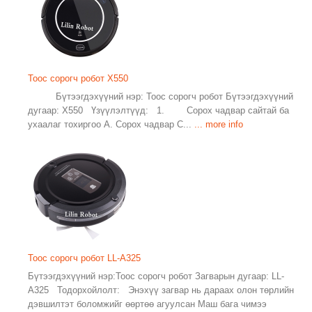
Тоос сорогч робот X550
Бүтээгдэхүүний нэр: Тоос сорогч робот Бүтээгдэхүүний
дугаар: X550 Үзүүлэлтүүд: 1. Сорох чадвар сайтай ба
ухаалаг тохиргоо А. Сорох чадвар С...
... more info
Тоос сорогч робот LL-A325
Бүтээгдэхүүний нэр:Тоос сорогч робот Загварын дугаар: LL-
A325 Тодорхойлолт: Энэхүү загвар нь дараах олон төрлийн
дэвшилтэт боломжийг өөртөө агуулсан Маш бага чимээ