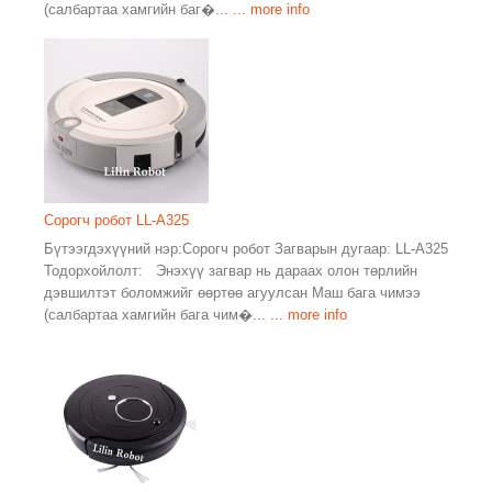
(салбартаа хамгийн баг�...
... more info
Сорогч робот LL-A325
Бүтээгдэхүүний нэр:Сорогч робот Загварын дугаар: LL-A325
Тодорхойлолт: Энэхүү загвар нь дараах олон төрлийн
дэвшилтэт боломжийг өөртөө агуулсан Маш бага чимээ
(салбартаа хамгийн бага чим�...
... more info