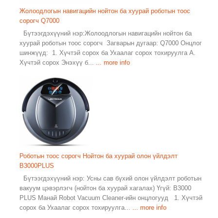
Жолоодлогын навигацийн нойтон ба хуурай роботын тоос
сорогч Q7000
Бүтээгдэхүүний нэр:Жолоодлогын навигацийн нойтон ба
хуурай роботын тоос сорогч Загварын дугаар: Q7000 Онцлог
шинжүүд: 1. Хүчтэй сорох ба Ухаалаг сорох тохируулга A.
Хүчтэй сорох Энэхүү б...
... more info
Роботын тоос сорогч Нойтон ба хуурай олон үйлдэлт
B3000PLUS
Бүтээгдэхүүний нэр: Усны сав бүхий олон үйлдэлт роботын
вакуум цэвэрлэгч (нойтон ба хуурай хагалах) Үгүй: B3000
PLUS Манай Robot Vacuum Cleaner-ийн онцлогууд 1. Хүчтэй
сорох ба Ухаалаг сорох тохируулга...
... more info