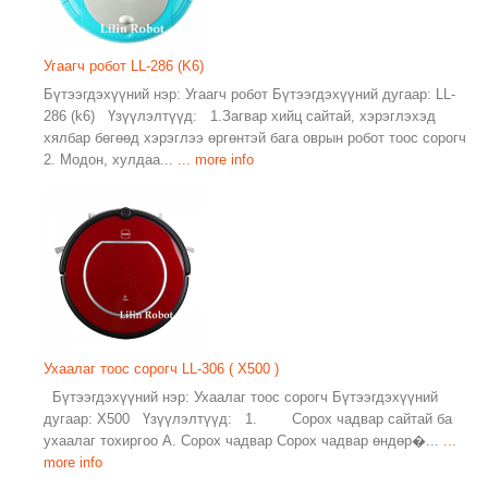
Угаагч робот LL-286 (K6)
Бүтээгдэхүүний нэр: Угаагч робот Бүтээгдэхүүний дугаар: LL-
286 (k6) Үзүүлэлтүүд: 1.Загвар хийц сайтай, хэрэглэхэд
хялбар бөгөөд хэрэглээ өргөнтэй бага оврын робот тоос сорогч
2. Модон, хулдаа...
... more info
Ухаалаг тоос сорогч LL-306 ( X500 )
Бүтээгдэхүүний нэр: Ухаалаг тоос сорогч Бүтээгдэхүүний
дугаар: X500 Үзүүлэлтүүд: 1. Сорох чадвар сайтай ба
ухаалаг тохиргоо А. Сорох чадвар Сорох чадвар өндөр�...
...
more info