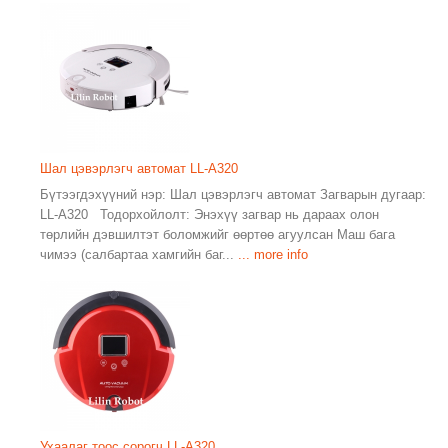
Шал цэвэрлэгч автомат LL-A320
Бүтээгдэхүүний нэр: Шал цэвэрлэгч автомат Загварын дугаар:
LL-A320 Тодорхойлолт: Энэхүү загвар нь дараах олон
төрлийн дэвшилтэт боломжийг өөртөө агуулсан Маш бага
чимээ (салбартаа хамгийн баг...
... more info
Ухаалаг тоос сорогч LL-A320