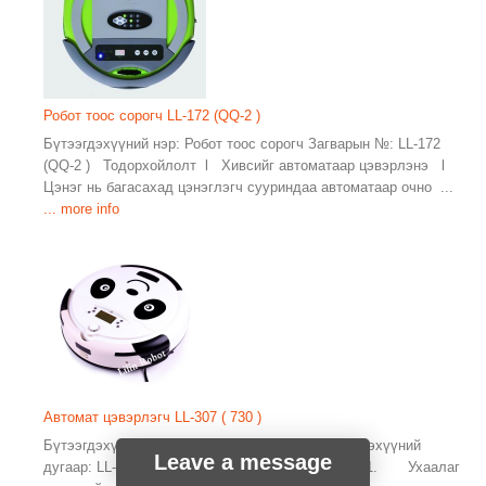
Робот тоос сорогч LL-172 (QQ-2 )
Бүтээгдэхүүний нэр: Робот тоос сорогч Загварын №: LL-172
(QQ-2 ) Тодорхойлолт l Хивсийг автоматаар цэвэрлэнэ l
Цэнэг нь багасахад цэнэглэгч сууриндаа автоматаар очно ...
... more info
Автомат цэвэрлэгч LL-307 ( 730 )
Бүтээгдэхүүний нэр: Автомат цэвэрлэгч Бүтээгдэхүүний
Leave a message
дугаар: LL-307 (730) Өнгө: Цагаан Үзүүлэлт: 1. Ухаалаг