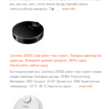
аль аль нь), шал, плита болон бусад төрлийн шалыг
гэмтээхгүйгээр цэвэрлэх; Т�...
... more info
Liectroux ZK901 Lidar робот тоос сорогч, Лазерын навигаци ба
зураглал, Breakpoint резюме цэвэрлэх, 5KPa сорох,
VoiceControl, нойтон шүүр
Бүтээгдэхүүний нэр: Liectroux ZK901 робот тоос сорогч лазер
лидар навигаци Загварын дугаар: ZK901 Үзүүлэлтүүд:
Материал: ABS Хүчдэл: 14.4V Эрчим хүч: 40W Ашиглалтын
температур: -10 ℃ -45 ℃ Нэрлэсэн оролт...
... more info