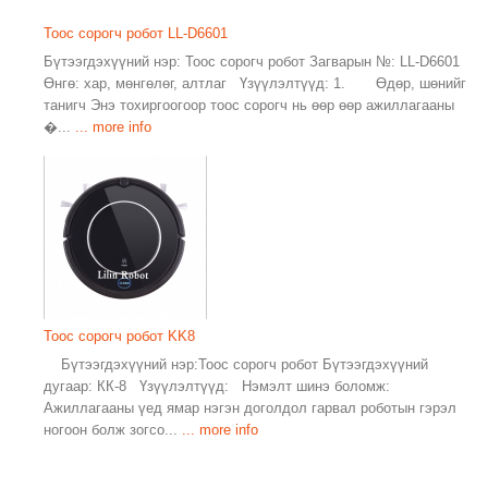
Тоос сорогч робот LL-D6601
Бүтээгдэхүүний нэр: Тоос сорогч робот Загварын №: LL-D6601
Өнгө: хар, мөнгөлөг, алтлаг Үзүүлэлтүүд: 1. Өдөр, шөнийг
танигч Энэ тохиргоогоор тоос сорогч нь өөр өөр ажиллагааны
�...
... more info
Тоос сорогч робот KK8
Бүтээгдэхүүний нэр:Тоос сорогч робот Бүтээгдэхүүний
дугаар: КК-8 Үзүүлэлтүүд: Нэмэлт шинэ боломж:
Ажиллагааны үед ямар нэгэн доголдол гарвал роботын гэрэл
ногоон болж зогсо...
... more info