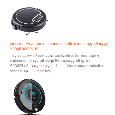
усны сав бүхий робот тоос сорогч (нойтон болон хуурай шүүр)
X900(B2005)PLUS
Бүтээгдэхүүний нэр: усны сав бүхий робот тоос сорогч
(нойтон болон хуурай шүүр) Бүтээгдэхүүний дугаар:
B2005PLUS Үзүүлэлтүүд: 1. Сорох чадвар сайтай ба
ухаалаг т�...
... more info