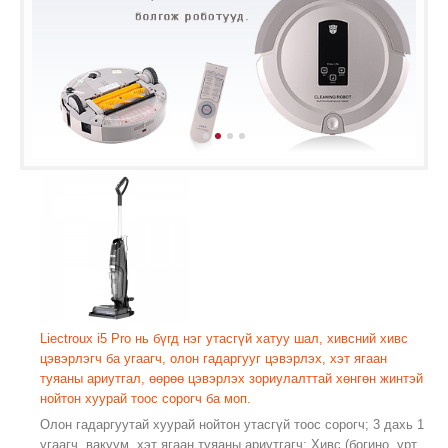
Liectroux i5 Pro нь бүгд нэг утасгүй хатуу шал, хивсний хивс
цэвэрлэгч ба угаагч, олон гадаргууг цэвэрлэх, хэт ягаан
туяаны ариутгал, өөрөө цэвэрлэх зориулалттай хөнгөн жинтэй
нойтон хуурай тоос сорогч ба моп.
Олон гадаргуутай хуурай нойтон утасгүй тоос сорогч; 3 дахь 1
угаагч, вакуум, хэт ягаан туяаны ариутгагч; Хивс (богино, урт