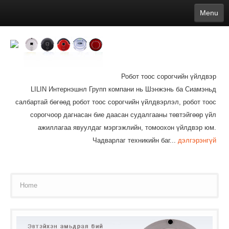
Menu
English
繁體中文
Español
русский
Қазақша
Français
Deutsch
Português
日本語
한국어
Nederlands
belgischen
čeština
عربي
Ελληνικά
עברית
Latvijas
Slovenija
Magyar
Lietuva
Dansk
Polski
Svenska
Italiano
ไทย
Робот тоос сорогчийн үйлдвэр
Suomi
Hrvatski
Română
Mongolian
bāṅlā
Norsk
Türkçe
LILIN Интернэшнл Групп компани нь Шэнжэнь ба Сиамэньд
Ўзбек тили
india
Tiếng Việt
íslenska
Estonia
Bulgarian
салбартай бөгөөд робот тоос сорогчийн үйлдвэрлэл, робот тоос
Ukrainian
Slovenčina
сорогчоор дагнасан бие даасан судалгааны төвтэйгөөр үйл
ажиллагаа явуулдаг мэргэжлийн, томоохон үйлдвэр юм.
Чадварлаг техникийн баг...
дэлгэрэнгүй
Home