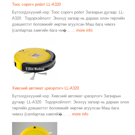
Тоос сорогч робот LL-A320
Бүтээгдэхүүний нэр: Тоос сорогч робот Загварын дугаар: LL-
A320 Тодорхойлолт: Энэхүү загвар нь дараах олон төрлийн
дэвшилтэт боломжийг өөртөө агуулсан Маш бага чимээ
(салбартаа хамгийн бага чи�...
... more info
Хивсний автомат цэвэрлэгч LL-A320
Бүтээгдэхүүний нэр: Хивсний автомат цэвэрлэгч Загварын
дугаар: LL-A320 Тодорхойлолт: Энэхүү загвар нь дараах олон
төрлийн дэвшилтэт боломжийг өөртөө агуулсан Маш бага
чимээ (салбартаа хамгий�...
... more info