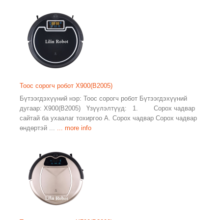
Тоос сорогч робот X900(B2005)
Бүтээгдэхүүний нэр: Тоос сорогч робот Бүтээгдэхүүний
дугаар: X900(B2005) Үзүүлэлтүүд: 1. Сорох чадвар
сайтай ба ухаалаг тохиргоо А. Сорох чадвар Сорох чадвар
өндөртэй ...
... more info