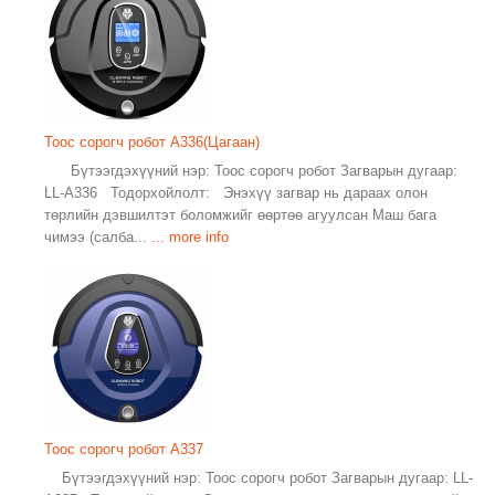
Тоос сорогч робот A336(Цагаан)
Бүтээгдэхүүний нэр: Тоос сорогч робот Загварын дугаар:
LL-A336 Тодорхойлолт: Энэхүү загвар нь дараах олон
төрлийн дэвшилтэт боломжийг өөртөө агуулсан Маш бага
чимээ (салба...
... more info
Тоос сорогч робот A337
Бүтээгдэхүүний нэр: Тоос сорогч робот Загварын дугаар: LL-