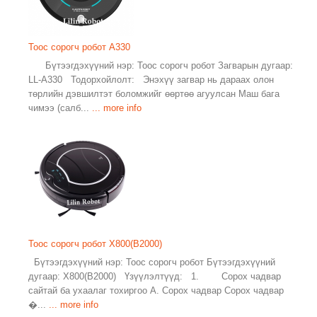
Тоос сорогч робот A330
Бүтээгдэхүүний нэр: Тоос сорогч робот Загварын дугаар:
LL-A330 Тодорхойлолт: Энэхүү загвар нь дараах олон
төрлийн дэвшилтэт боломжийг өөртөө агуулсан Маш бага
чимээ (салб...
... more info
Тоос сорогч робот X800(B2000)
Бүтээгдэхүүний нэр: Тоос сорогч робот Бүтээгдэхүүний
дугаар: X800(B2000) Үзүүлэлтүүд: 1. Сорох чадвар
сайтай ба ухаалаг тохиргоо А. Сорох чадвар Сорох чадвар
�...
... more info