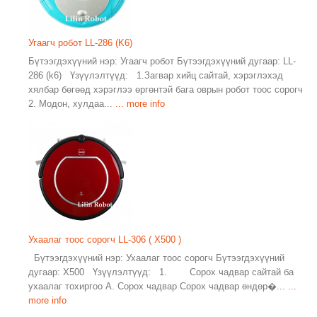
Угаагч робот LL-286 (K6)
Бүтээгдэхүүний нэр: Угаагч робот Бүтээгдэхүүний дугаар: LL-
286 (k6) Үзүүлэлтүүд: 1.Загвар хийц сайтай, хэрэглэхэд
хялбар бөгөөд хэрэглээ өргөнтэй бага оврын робот тоос сорогч
2. Модон, хулдаа...
... more info
Ухаалаг тоос сорогч LL-306 ( X500 )
Бүтээгдэхүүний нэр: Ухаалаг тоос сорогч Бүтээгдэхүүний
дугаар: X500 Үзүүлэлтүүд: 1. Сорох чадвар сайтай ба
ухаалаг тохиргоо А. Сорох чадвар Сорох чадвар өндөр�...
...
more info