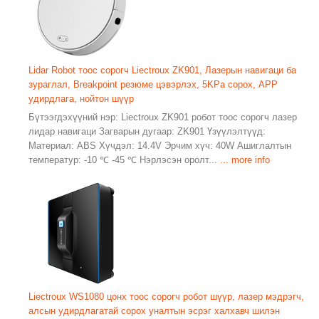
Lidar Robot тоос сорогч Liectroux ZK901, Лазерын навигаци ба
зураглал, Breakpoint резюме цэвэрлэх, 5KPa сорох, APP
удирдлага, нойтон шүүр
Бүтээгдэхүүний нэр: Liectroux ZK901 робот тоос сорогч лазер
лидар навигаци Загварын дугаар: ZK901 Үзүүлэлтүүд:
Материал: ABS Хүчдэл: 14.4V Эрчим хүч: 40W Ашиглалтын
температур: -10 ℃ -45 ℃ Нэрлэсэн оролт...
... more info
Liectroux WS1080 цонх тоос сорогч робот шүүр, лазер мэдрэгч,
алсын удирдлагатай сорох уналтын эсрэг халхавч шилэн