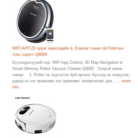
WIFI APP,2D зураг навигацийн & Ухаалаг санах ой Роботын
тоос сорогч Q8000
Бүтээгдэхүүний нэр: WiFi App Control, 2D Map Navigation &
Smart Memory Robot Vacuum Cleaner Q8000 Онцгой шинж
чанар: 1. Робот нь хүрээлэн буй орчныг бүхэлд нь илрүүлж,
дараа нь нэг өрөөнөөс нэг өрөөнөөс төлөвлөгөөг цэв...
... more
info