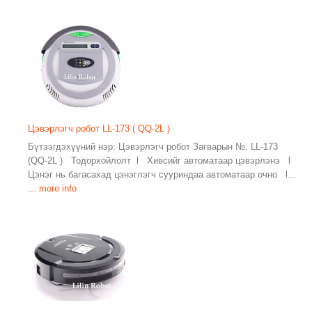
Цэвэрлэгч робот LL-173 ( QQ-2L )
Бүтээгдэхүүний нэр: Цэвэрлэгч робот Загварын №: LL-173
(QQ-2L ) Тодорхойлолт l Хивсийг автоматаар цэвэрлэнэ l
Цэнэг нь багасахад цэнэглэгч сууриндаа автоматаар очно l...
... more info