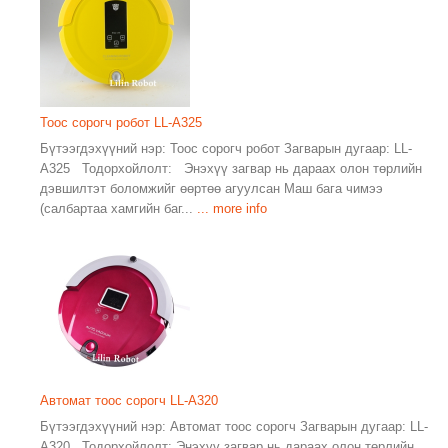
Тоос сорогч робот LL-A325
Бүтээгдэхүүний нэр: Тоос сорогч робот Загварын дугаар: LL-
A325 Тодорхойлолт: Энэхүү загвар нь дараах олон төрлийн
дэвшилтэт боломжийг өөртөө агуулсан Маш бага чимээ
(салбартаа хамгийн баг...
... more info
Автомат тоос сорогч LL-A320
Бүтээгдэхүүний нэр: Автомат тоос сорогч Загварын дугаар: LL-
A320 Тодорхойлолт: Энэхүү загвар нь дараах олон төрлийн