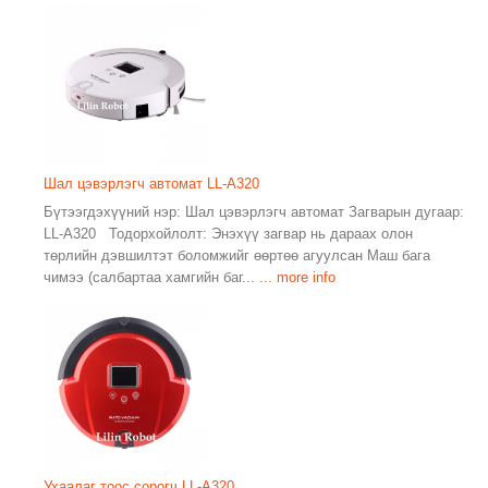
Шал цэвэрлэгч автомат LL-A320
Бүтээгдэхүүний нэр: Шал цэвэрлэгч автомат Загварын дугаар:
LL-A320 Тодорхойлолт: Энэхүү загвар нь дараах олон
төрлийн дэвшилтэт боломжийг өөртөө агуулсан Маш бага
чимээ (салбартаа хамгийн баг...
... more info
Ухаалаг тоос сорогч LL-A320