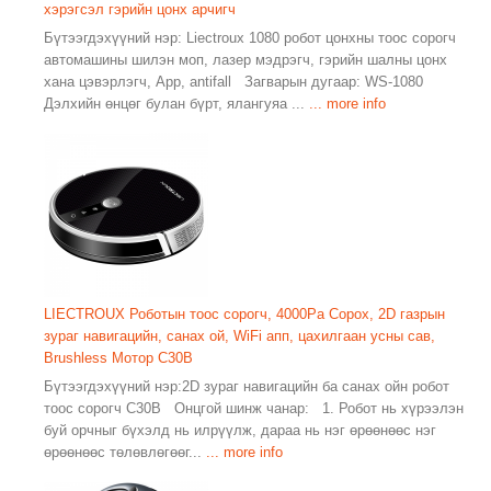
хэрэгсэл гэрийн цонх арчигч
Бүтээгдэхүүний нэр: Liectroux 1080 робот цонхны тоос сорогч
автомашины шилэн моп, лазер мэдрэгч, гэрийн шалны цонх
хана цэвэрлэгч, App, antifall Загварын дугаар: WS-1080
Дэлхийн өнцөг булан бүрт, ялангуяа ...
... more info
LIECTROUX Роботын тоос сорогч, 4000Pa Сорох, 2D газрын
зураг навигацийн, санах ой, WiFi апп, цахилгаан усны сав,
Brushless Мотор C30B
Бүтээгдэхүүний нэр:2D зураг навигацийн ба санах ойн робот
тоос сорогч C30B Онцгой шинж чанар: 1. Робот нь хүрээлэн
буй орчныг бүхэлд нь илрүүлж, дараа нь нэг өрөөнөөс нэг
өрөөнөөс төлөвлөгөөг...
... more info