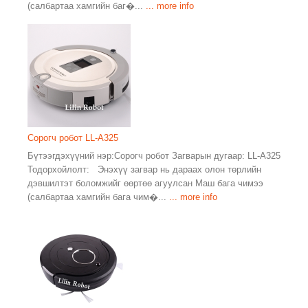
(салбартаа хамгийн баг�...
... more info
Сорогч робот LL-A325
Бүтээгдэхүүний нэр:Сорогч робот Загварын дугаар: LL-A325
Тодорхойлолт: Энэхүү загвар нь дараах олон төрлийн
дэвшилтэт боломжийг өөртөө агуулсан Маш бага чимээ
(салбартаа хамгийн бага чим�...
... more info