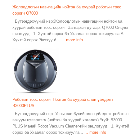
Жолоодлогын навигацийн нойтон ба хуурай роботын тоос
сорогч Q7000
Бүтээгдэхүүний нэр:Жолоодлогын навигацийн нойтон ба
хуурай роботын тоос сорогч Загварын дугаар: Q7000 Онцлог
шинжүүд: 1. Хүчтэй сорох ба Ухаалаг сорох тохируулга A.
Хүчтэй сорох Энэхүү б...
... more info
Роботын тоос сорогч Нойтон ба хуурай олон үйлдэлт
B3000PLUS
Бүтээгдэхүүний нэр: Усны сав бүхий олон үйлдэлт роботын
вакуум цэвэрлэгч (нойтон ба хуурай хагалах) Үгүй: B3000
PLUS Манай Robot Vacuum Cleaner-ийн онцлогууд 1. Хүчтэй
сорох ба Ухаалаг сорох тохируулга...
... more info