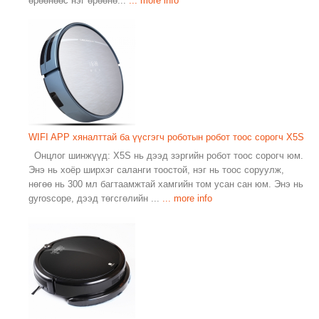
өрөөнөөс нэг өрөөнө...
... more info
WIFI APP хяналттай ба үүсгэгч роботын робот тоос сорогч X5S
Онцлог шинжүүд: X5S нь дээд зэргийн робот тоос сорогч юм.
Энэ нь хоёр ширхэг саланги тоостой, нэг нь тоос соруулж,
нөгөө нь 300 мл багтаамжтай хамгийн том усан сан юм. Энэ нь
gyroscope, дээд төгсгөлийн ...
... more info