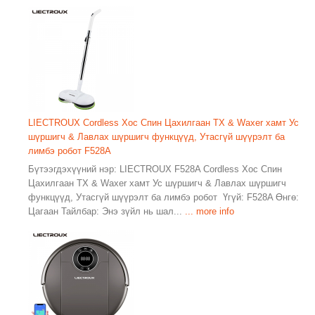
LIECTROUX Cordless Хос Спин Цахилгаан ТХ & Waxer хамт Ус
шүршигч & Лавлах шүршигч функцүүд, Утасгүй шүүрэлт ба
лимбэ робот F528A
Бүтээгдэхүүний нэр: LIECTROUX F528A Cordless Хос Спин
Цахилгаан ТХ & Waxer хамт Ус шүршигч & Лавлах шүршигч
функцүүд, Утасгүй шүүрэлт ба лимбэ робот Үгүй: F528A Өнгө:
Цагаан Тайлбар: Энэ зүйл нь шал...
... more info