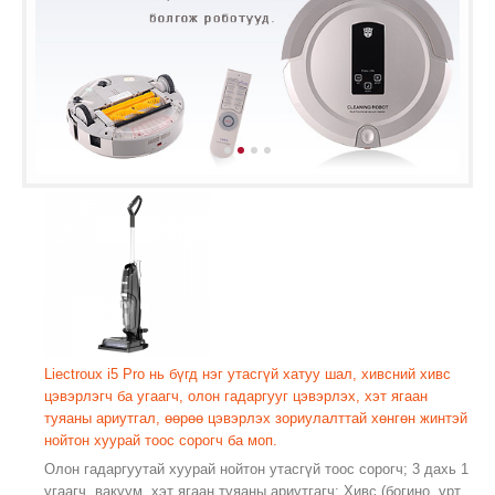
Liectroux i5 Pro нь бүгд нэг утасгүй хатуу шал, хивсний хивс
цэвэрлэгч ба угаагч, олон гадаргууг цэвэрлэх, хэт ягаан
туяаны ариутгал, өөрөө цэвэрлэх зориулалттай хөнгөн жинтэй
нойтон хуурай тоос сорогч ба моп.
Олон гадаргуутай хуурай нойтон утасгүй тоос сорогч; 3 дахь 1
угаагч, вакуум, хэт ягаан туяаны ариутгагч; Хивс (богино, урт