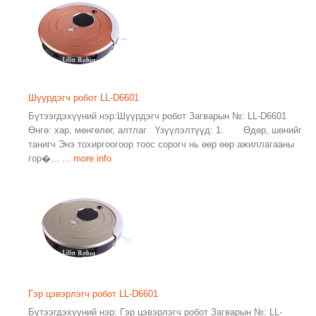
Шүүрдэгч робот LL-D6601
Бүтээгдэхүүний нэр:Шүүрдэгч робот Загварын №: LL-D6601
Өнгө: хар, мөнгөлөг, алтлаг Үзүүлэлтүүд: 1. Өдөр, шөнийг
танигч Энэ тохиргоогоор тоос сорогч нь өөр өөр ажиллагааны
гор�...
... more info
Гэр цэвэрлэгч робот LL-D6601
Бүтээгдэхүүний нэр: Гэр цэвэрлэгч робот Загварын №: LL-