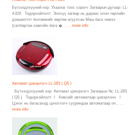
Бүтээгдэхүүний нэр: Ухаалаг тоос сорогч Загварын дугаар: LL-
A320 Тодорхойлолт: Энэхүү загвар нь дараах олон төрлийн
дэвшилтэт боломжийг өөртөө агуулсан Маш бага чимээ
(салбартаа хамгийн бага �...
... more info
Автомат цэвэрлэгч LL-283 ( Q5 )
Бүтээгдэхүүний нэр: Автомат цэвэрлэгч Загварын №: LL-283
( Q5 ) Тодорхойлолт l Хивсийг автоматаар цэвэрлэнэ l
Цэнэг нь багасахад цэнэглэгч сууриндаа автоматаар оч...
...
more info