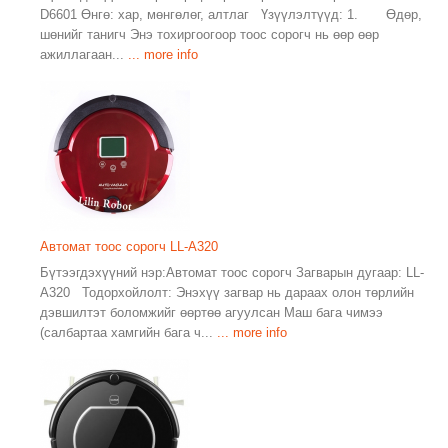
D6601 Өнгө: хар, мөнгөлөг, алтлаг Үзүүлэлтүүд: 1. Өдөр,
шөнийг танигч Энэ тохиргоогоор тоос сорогч нь өөр өөр
ажиллагаан...
... more info
Автомат тоос сорогч LL-A320
Бүтээгдэхүүний нэр:Автомат тоос сорогч Загварын дугаар: LL-
A320 Тодорхойлолт: Энэхүү загвар нь дараах олон төрлийн
дэвшилтэт боломжийг өөртөө агуулсан Маш бага чимээ
(салбартаа хамгийн бага ч...
... more info