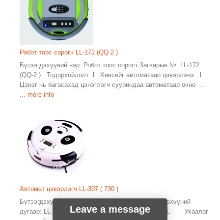
Робот тоос сорогч LL-172 (QQ-2 )
Бүтээгдэхүүний нэр: Робот тоос сорогч Загварын №: LL-172
(QQ-2 ) Тодорхойлолт l Хивсийг автоматаар цэвэрлэнэ l
Цэнэг нь багасахад цэнэглэгч сууриндаа автоматаар очно ...
... more info
Автомат цэвэрлэгч LL-307 ( 730 )
Бүтээгдэхүүний нэр: Автомат цэвэрлэгч Бүтээгдэхүүний
Leave a message
дугаар: LL-307 (730) Өнгө: Цагаан Үзүүлэлт: 1. Ухаалаг