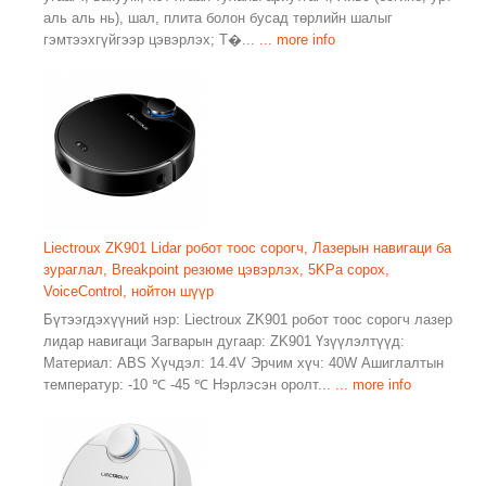
аль аль нь), шал, плита болон бусад төрлийн шалыг
гэмтээхгүйгээр цэвэрлэх; Т�...
... more info
Liectroux ZK901 Lidar робот тоос сорогч, Лазерын навигаци ба
зураглал, Breakpoint резюме цэвэрлэх, 5KPa сорох,
VoiceControl, нойтон шүүр
Бүтээгдэхүүний нэр: Liectroux ZK901 робот тоос сорогч лазер
лидар навигаци Загварын дугаар: ZK901 Үзүүлэлтүүд:
Материал: ABS Хүчдэл: 14.4V Эрчим хүч: 40W Ашиглалтын
температур: -10 ℃ -45 ℃ Нэрлэсэн оролт...
... more info