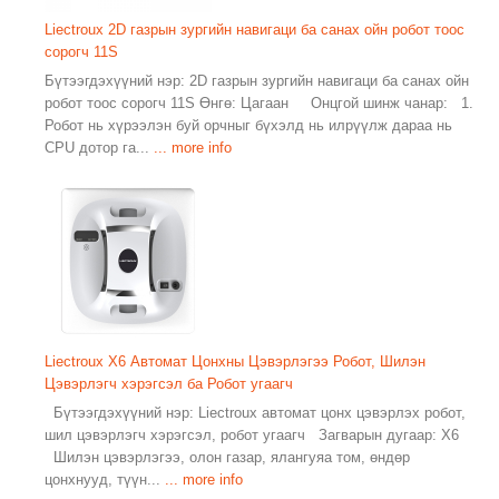
Liectroux 2D газрын зургийн навигаци ба санах ойн робот тоос
сорогч 11S
Бүтээгдэхүүний нэр: 2D газрын зургийн навигаци ба санах ойн
робот тоос сорогч 11S Өнгө: Цагаан Онцгой шинж чанар: 1.
Робот нь хүрээлэн буй орчныг бүхэлд нь илрүүлж дараа нь
CPU дотор га...
... more info
Liectroux X6 Автомат Цонхны Цэвэрлэгээ Робот, Шилэн
Цэвэрлэгч хэрэгсэл ба Робот угаагч
Бүтээгдэхүүний нэр: Liectroux автомат цонх цэвэрлэх робот,
шил цэвэрлэгч хэрэгсэл, робот угаагч Загварын дугаар: X6
Шилэн цэвэрлэгээ, олон газар, ялангуяа том, өндөр
цонхнууд, түүн...
... more info