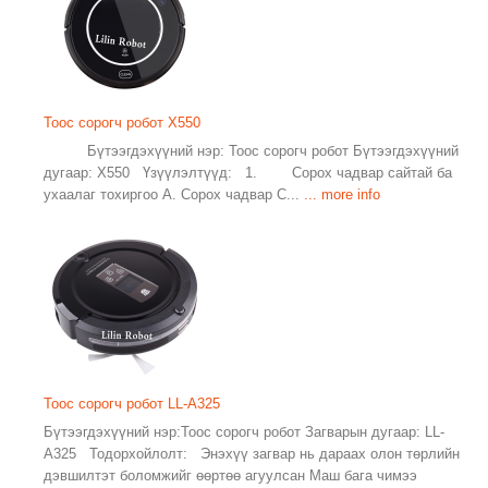
Тоос сорогч робот X550
Бүтээгдэхүүний нэр: Тоос сорогч робот Бүтээгдэхүүний
дугаар: X550 Үзүүлэлтүүд: 1. Сорох чадвар сайтай ба
ухаалаг тохиргоо А. Сорох чадвар С...
... more info
Тоос сорогч робот LL-A325
Бүтээгдэхүүний нэр:Тоос сорогч робот Загварын дугаар: LL-
A325 Тодорхойлолт: Энэхүү загвар нь дараах олон төрлийн
дэвшилтэт боломжийг өөртөө агуулсан Маш бага чимээ