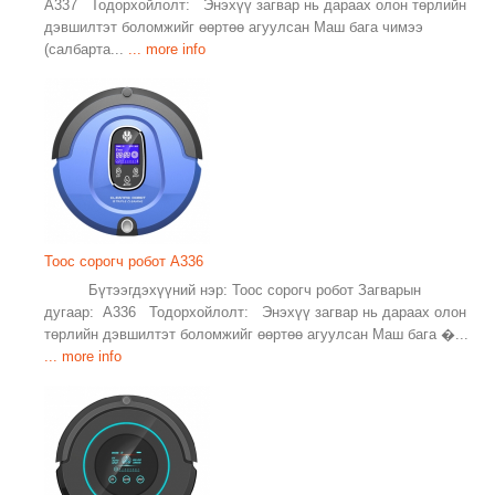
A337 Тодорхойлолт: Энэхүү загвар нь дараах олон төрлийн
дэвшилтэт боломжийг өөртөө агуулсан Маш бага чимээ
(салбарта...
... more info
Тоос сорогч робот A336
Бүтээгдэхүүний нэр: Тоос сорогч робот Загварын
дугаар: A336 Тодорхойлолт: Энэхүү загвар нь дараах олон
төрлийн дэвшилтэт боломжийг өөртөө агуулсан Маш бага �...
... more info