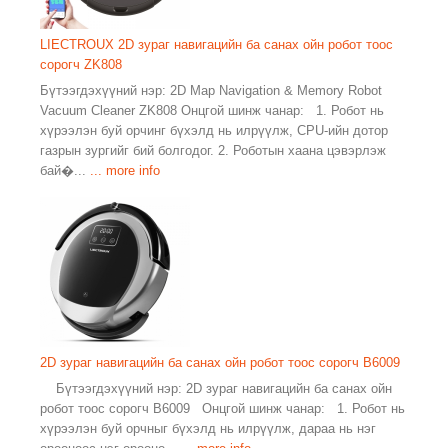
LIECTROUX 2D зураг навигацийн ба санах ойн робот тоос
сорогч ZK808
Бүтээгдэхүүний нэр: 2D Map Navigation & Memory Robot
Vacuum Cleaner ZK808 Онцгой шинж чанар: 1. Робот нь
хүрээлэн буй орчинг бүхэлд нь илрүүлж, CPU-ийн дотор
газрын зургийг бий болгодог. 2. Роботын хаана цэвэрлэж
бай�...
... more info
2D зураг навигацийн ба санах ойн робот тоос сорогч B6009
Бүтээгдэхүүний нэр: 2D зураг навигацийн ба санах ойн
робот тоос сорогч B6009 Онцгой шинж чанар: 1. Робот нь
хүрээлэн буй орчныг бүхэлд нь илрүүлж, дараа нь нэг