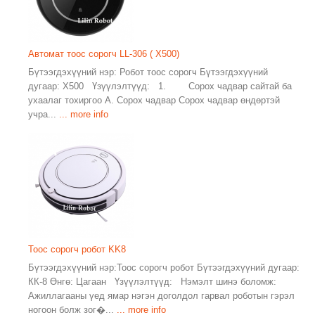
Автомат тоос сорогч LL-306 ( X500)
Бүтээгдэхүүний нэр: Робот тоос сорогч Бүтээгдэхүүний
дугаар: X500 Үзүүлэлтүүд: 1. Сорох чадвар сайтай ба
ухаалаг тохиргоо А. Сорох чадвар Сорох чадвар өндөртэй
учра...
... more info
Тоос сорогч робот KK8
Бүтээгдэхүүний нэр:Тоос сорогч робот Бүтээгдэхүүний дугаар:
КК-8 Өнгө: Цагаан Үзүүлэлтүүд: Нэмэлт шинэ боломж:
Ажиллагааны үед ямар нэгэн доголдол гарвал роботын гэрэл
ногоон болж зог�...
... more info