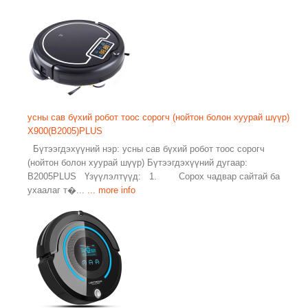
усны сав бүхий робот тоос сорогч (нойтон болон хуурай шүүр)
X900(B2005)PLUS
Бүтээгдэхүүний нэр: усны сав бүхий робот тоос сорогч
(нойтон болон хуурай шүүр) Бүтээгдэхүүний дугаар:
B2005PLUS Үзүүлэлтүүд: 1. Сорох чадвар сайтай ба
ухаалаг т�...
... more info