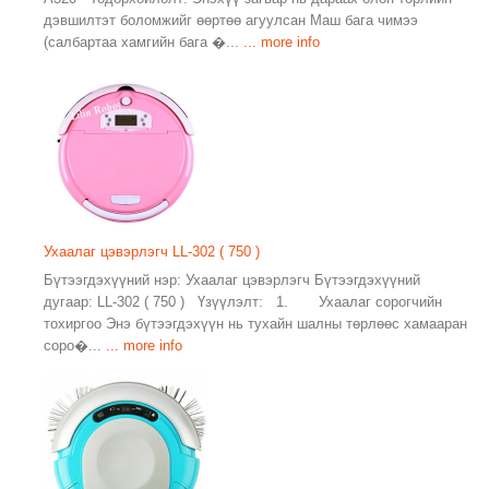
дэвшилтэт боломжийг өөртөө агуулсан Маш бага чимээ
(салбартаа хамгийн бага �...
... more info
Ухаалаг цэвэрлэгч LL-302 ( 750 )
Бүтээгдэхүүний нэр: Ухаалаг цэвэрлэгч Бүтээгдэхүүний
дугаар: LL-302 ( 750 ) Үзүүлэлт: 1. Ухаалаг сорогчийн
тохиргоо Энэ бүтээгдэхүүн нь тухайн шалны төрлөөс хамааран
соро�...
... more info