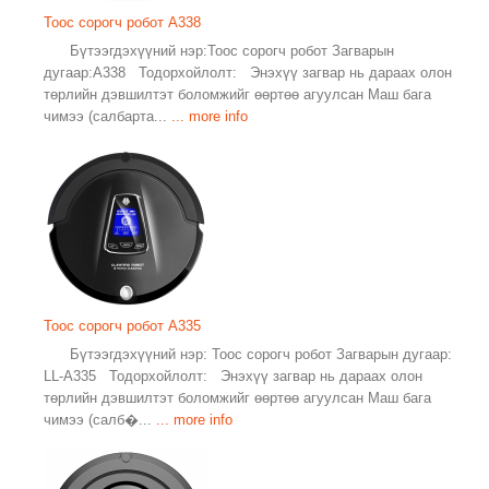
Тоос сорогч робот A338
Бүтээгдэхүүний нэр:Тоос сорогч робот Загварын
дугаар:A338 Тодорхойлолт: Энэхүү загвар нь дараах олон
төрлийн дэвшилтэт боломжийг өөртөө агуулсан Маш бага
чимээ (салбарта...
... more info
Тоос сорогч робот A335
Бүтээгдэхүүний нэр: Тоос сорогч робот Загварын дугаар:
LL-A335 Тодорхойлолт: Энэхүү загвар нь дараах олон
төрлийн дэвшилтэт боломжийг өөртөө агуулсан Маш бага
чимээ (салб�...
... more info